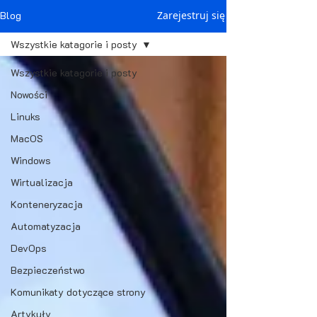
Blog
Zarejestruj się
Wszystkie katagorie i posty
Wszystkie katagorie i posty
Nowości
Linuks
MacOS
Windows
Wirtualizacja
Konteneryzacja
Automatyzacja
DevOps
Bezpieczeństwo
Komunikaty dotyczące strony
Artykuły