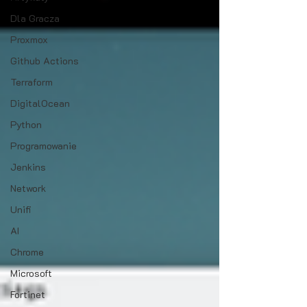
Dla Gracza
Proxmox
Github Actions
Terraform
DigitalOcean
Python
Programowanie
Jenkins
Network
Unifi
AI
Chrome
Microsoft
Fortinet