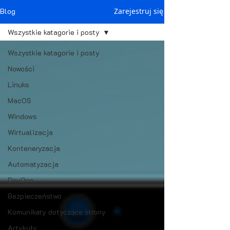
Blog
Zarejestruj się
Wszystkie katagorie i posty
Wszystkie katagorie i posty
Nowości
Linuks
MacOS
Windows
Wirtualizacja
Konteneryzacja
Automatyzacja
DevOps
Bezpieczeństwo
Komunikaty dotyczące strony
Artykuły