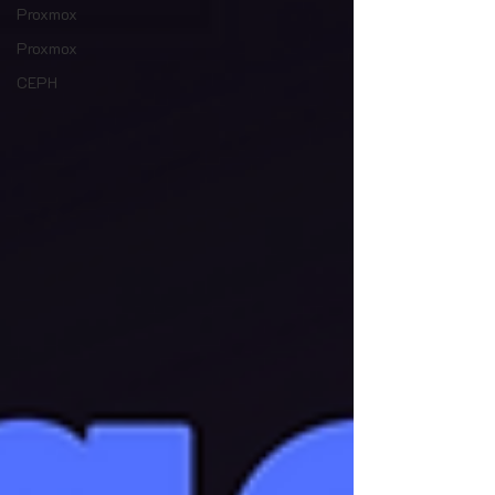
Proxmox
Proxmox
CEPH