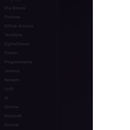
Dla Gracza
Proxmox
Github Actions
Terraform
DigitalOcean
Python
Programowanie
Jenkins
Network
Unifi
AI
Chrome
Microsoft
Fortinet