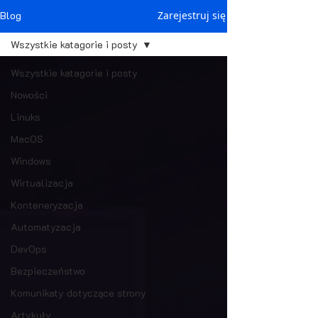
Blog
Zarejestruj się
Wszystkie katagorie i posty
Wszystkie katagorie i posty
Nowości
Linuks
MacOS
Windows
Wirtualizacja
Konteneryzacja
Automatyzacja
DevOps
Bezpieczeństwo
Komunikaty dotyczące strony
Artykuły