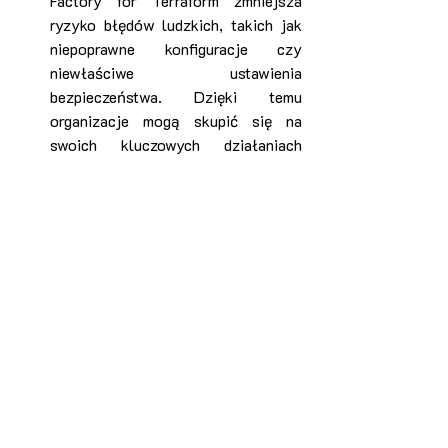
Factory for Terraform zmniejsza 
ryzyko błędów ludzkich, takich jak 
niepoprawne konfiguracje czy 
niewłaściwe ustawienia 
bezpieczeństwa. Dzięki temu 
organizacje mogą skupić się na 
swoich kluczowych działaniach 
biznesowych, mając pewność, że ich 
infrastruktura chmurowa jest 
zarządzana w sposób bezpieczny i 
zgodny.
więcej:
https://docs.aws.amazon.com/cont
roltower/latest/userguide/aft-
getting-started.html
https://docs.aws.amazon.com/cont
roltower/latest/userguide/aft-
overview.html
https://controltower.aws-