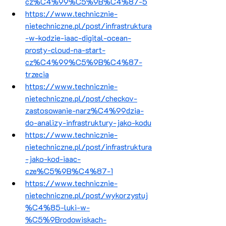
cz%C4%99%C5%9B%C4%87-5
https://www.technicznie-
nietechniczne.pl/post/infrastruktura
-w-kodzie-iaac-digital-ocean-
prosty-cloud-na-start-
cz%C4%99%C5%9B%C4%87-
trzecia
https://www.technicznie-
nietechniczne.pl/post/checkov-
zastosowanie-narz%C4%99dzia-
do-analizy-infrastruktury-jako-kodu
https://www.technicznie-
nietechniczne.pl/post/infrastruktura
-jako-kod-iaac-
cze%C5%9B%C4%87-1
https://www.technicznie-
nietechniczne.pl/post/wykorzystuj
%C4%85-luki-w-
%C5%9Brodowiskach-