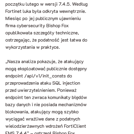
początku lutego w wersji 7.4.5. Według 
Fortinet luka była odkryta wewnętrznie. 
Miesiąc po jej publicznym ujawnieniu 
firma cybersecurity Bishop Fox 
opublikowała szczegóły techniczne, 
ostrzegając, że podatność jest łatwa do 
wykorzystania w praktyce.
„Nasza analiza pokazuje, że atakujący 
mogą eksploatować publicznie dostępny 
endpoint /api/v1/init_consts do 
przeprowadzenia ataku SQL injection 
przed uwierzytelnieniem. Ponieważ 
endpoint ten zwraca komunikaty błędów 
bazy danych i nie posiada mechanizmów 
blokowania, atakujący mogą szybko 
wyciągać wrażliwe dane z podatnych 
wielodzierżawnych wdrożeń FortiClient 
EMS 7.4.4” – ostrzegł Bishop Fox.