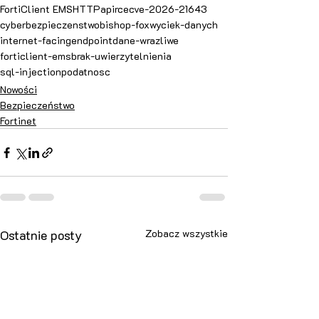
FortiClient EMS
HTTP
api
rce
cve-2026-21643
cyberbezpieczenstwo
bishop-fox
wyciek-danych
internet-facing
endpoint
dane-wrazliwe
forticlient-ems
brak-uwierzytelnienia
sql-injection
podatnosc
Nowości
Bezpieczeństwo
Fortinet
Ostatnie posty
Zobacz wszystkie