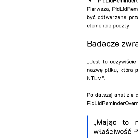
PidLidReminderO
Pierwsza, PidLidRemi
być odtwarzana prze
elemencie poczty.
Badacze zwra
„Jest to oczywiście
nazwę pliku, która 
NTLM”.
Po dalszej analizie
PidLidReminderOverri
„Mając to n
właściwość P