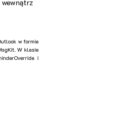
wnątrz 
tlook w formie 
sgKit. W klasie 
nderOverride i 