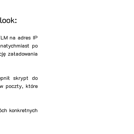
look:
TLM na adres IP 
natychmiast po 
cję załadowania 
pnił skrypt do 
 poczty, które 
ch konkretnych 