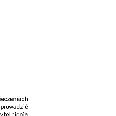
czeniach 
prowadzić 
elnienia 