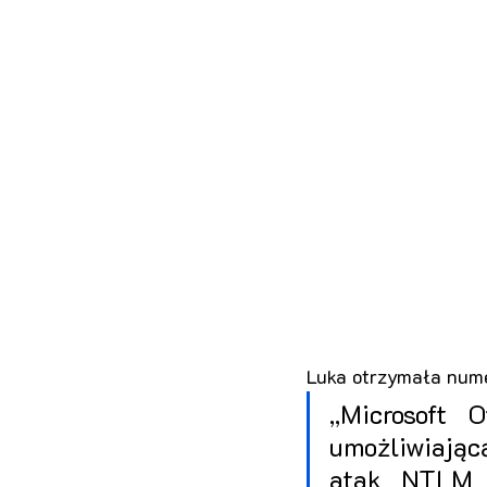
Luka otrzymała nume
„Microsoft 
umożliwiającą
atak NTLM R