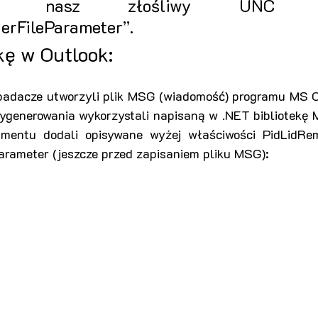
izuje nasz złośliwy UNC we
erFileParameter”.
kę w Outlook:
adacze utworzyli plik MSG (wiadomość) programu MS Ou
ygenerowania wykorzystali napisaną w .NET bibliotekę M
mentu dodali opisywane wyżej właściwości PidLidRemi
arameter (jeszcze przed zapisaniem pliku MSG):