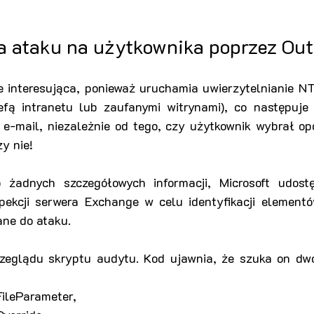
 ataku na użytkownika poprzez Out
ie interesująca, ponieważ uruchamia uwierzytelnianie N
refą intranetu lub zaufanymi witrynami), co następuje 
 e-mail, niezależnie od tego, czy użytkownik wybrał op
y nie!
 żadnych szczegółowych informacji, Microsoft udostę
pekcji serwera Exchange w celu identyfikacji elementów
ne do ataku.
zeglądu skryptu audytu. Kod ujawnia, że szuka on dwó
ileParameter,