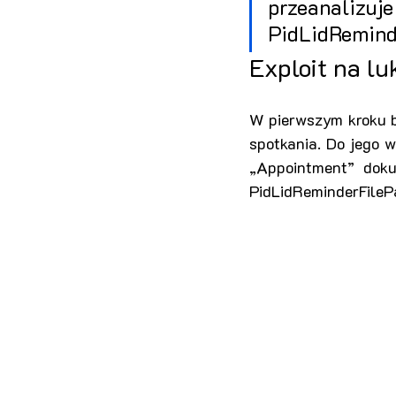
przeanal
PidLidRemind
Exploit na lu
W pierwszym kroku b
spotkania. Do jego w
„Appointment” doku
PidLidReminderFileP