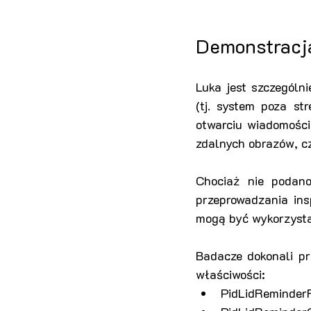
Demonstracja
Luka jest szczególn
(tj. system poza st
otwarciu wiadomości
zdalnych obrazów, cz
Chociaż nie podano
przeprowadzania ins
mogą być wykorzysta
Badacze dokonali pr
właściwości:
PidLidReminderF