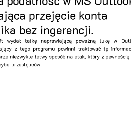
a podatność w MS Outloo
jąca przejęcie konta
ka bez ingerencji.
ft wydał łatkę naprawiającą poważną lukę w Outl
ający z tego programu powinni traktować tę informację
rza niezwykle łatwy sposób na atak, który z pewnością 
cyberprzestępców.