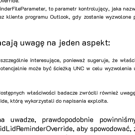
verride.
nderFileParameter, to parametr kontrolujący, jaka nazw
z klienta programu Outlook, gdy zostanie wyzwolone p
cają uwagę na jeden aspekt:
 szczególnie interesujące, ponieważ sugeruje, że właśc
potencjalnie może być ścieżką UNC w celu wyzwolenia uw
 dostępnych właściwości badacze zwrócili również uwagę
de, którą wykorzystali do napisania exploita.
a uwadze, prawdopodobnie powinniśmy
idLidReminderOverride, aby spowodować, ż