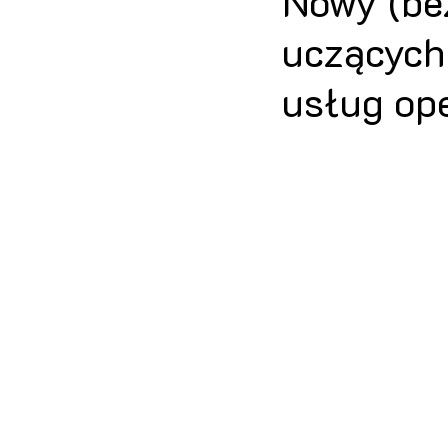
Nowy (be
uczących
usług ope