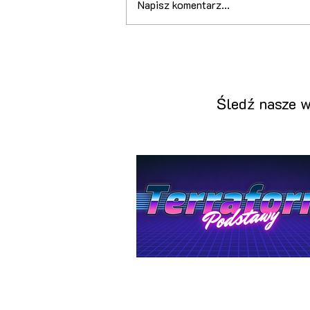
Napisz komentarz...
Dlaczego używanie CEPH w
Proxmox to może być błąd,
który może cię drogo
kosztować
Śledź nasze w