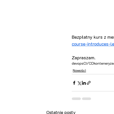
Bezpłatny kurs z mesh
course-introduces-l
Zapraszam.
devops
CI/CD
konteneryza
Nowości
Ostatnie posty