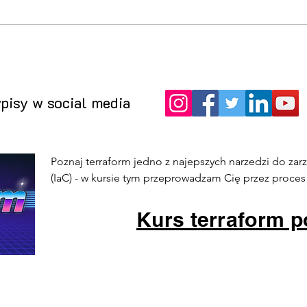
Proxmox M01 03 - Proxmox
Prox
Virtual Environment proces
Virt
instalacja, wprowadzenie
wyma
środo
pisy w social media
Poznaj terraform jedno z najepszych narzedzi do zarzą
(IaC) - w kursie tym przeprowadzam Cię przez proces in
narzędzia.
Kurs terraform 