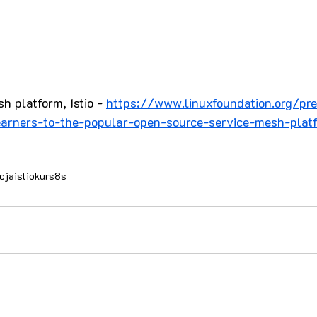
 platform, Istio - 
https://www.linuxfoundation.org/pr
earners-to-the-popular-open-source-service-mesh-platf
cja
istio
kurs
8s