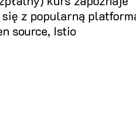
zpłatny) kurs zapoznaje
 się z popularną platfor
n source, Istio