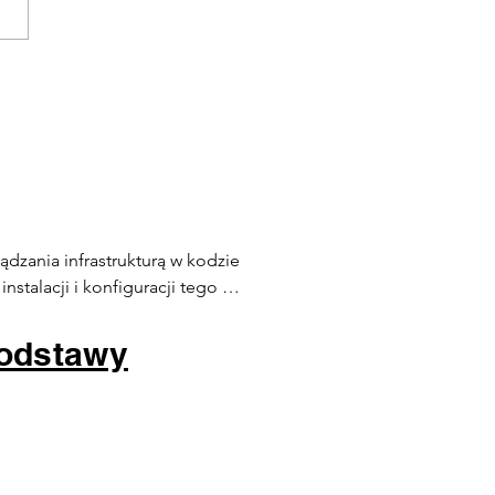
mox M01 02 - Proxmox
ual Environment
gania do uruchomienia
wiska do wirtualizacji
dzania infrastrukturą w kodzie 
stalacji i konfiguracji tego 
podstawy