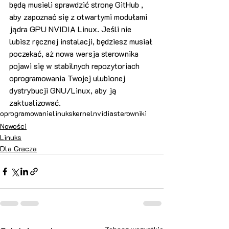
będą musieli sprawdzić stronę GitHub , 
aby zapoznać się z otwartymi modułami 
jądra GPU NVIDIA Linux. Jeśli nie 
lubisz ręcznej instalacji, będziesz musiał 
poczekać, aż nowa wersja sterownika 
pojawi się w stabilnych repozytoriach 
oprogramowania Twojej ulubionej 
dystrybucji GNU/Linux, aby ją 
zaktualizować.
oprogramowanie
linuks
kernel
nvidia
sterowniki
Nowości
Linuks
Dla Gracza