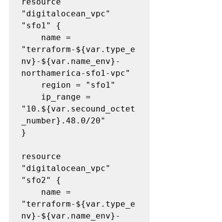
resource 
"digitalocean_vpc" 
"sfo1" {

    name = 
"terraform-${var.type_e
nv}-${var.name_env}-
northamerica-sfo1-vpc"

    region = "sfo1"

    ip_range = 
"10.${var.secound_octet
_number}.48.0/20"

}

resource 
"digitalocean_vpc" 
"sfo2" {

    name = 
"terraform-${var.type_e
nv}-${var.name_env}-