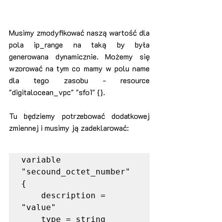
Musimy zmodyfikować naszą wartość dla 
pola ip_range na taką by była 
generowana dynamicznie. Możemy się 
wzorować na tym co mamy w polu name 
dla tego zasobu - resource 
"digitalocean_vpc" "sfo1" {}.
Tu będziemy potrzebować dodatkowej 
zmiennej i musimy ją zadeklarować:
variable 
"secound_octet_number" 
{

    description = 
"value"

    type = string
