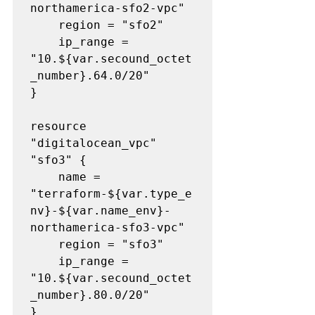
northamerica-sfo2-vpc"

    region = "sfo2"

    ip_range = 
"10.${var.secound_octet
_number}.64.0/20"

}

resource 
"digitalocean_vpc" 
"sfo3" {

    name = 
"terraform-${var.type_e
nv}-${var.name_env}-
northamerica-sfo3-vpc"

    region = "sfo3"

    ip_range = 
"10.${var.secound_octet
_number}.80.0/20"

}
