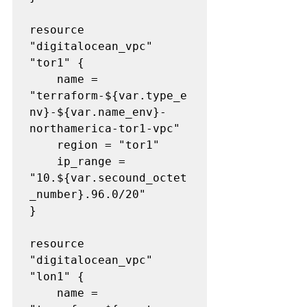
resource 
"digitalocean_vpc" 
"tor1" {

    name = 
"terraform-${var.type_e
nv}-${var.name_env}-
northamerica-tor1-vpc"

    region = "tor1"

    ip_range = 
"10.${var.secound_octet
_number}.96.0/20"

}

resource 
"digitalocean_vpc" 
"lon1" {

    name = 