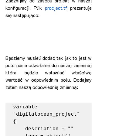
Zacznijmy od zasobu projekt w naszej 
konfiguracji. Plik 
procject.tf
 prezentuje 
się następująco:
Będziemy musieli dodać tak jak to jest w 
polu name odwołanie do naszej zmiennej 
która, będzie wstawiać właściwą 
wartość w odpowiednim polu. Dodajmy 
zatem naszą odpowiednią zmienną:
variable 
"digitalocean_project" 
{

    description = ""

    type = object({
