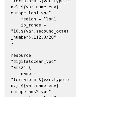
"terraform-${var.type_e
nv}-${var.name_env}-
europe-lon1-vpc"

    region = "lon1"

    ip_range = 
"10.${var.secound_octet
_number}.112.0/20"

}

resource 
"digitalocean_vpc" 
"ams2" {

    name = 
"terraform-${var.type_e
nv}-${var.name_env}-
europe-ams2-vpc"

    region = "ams2"

    ip_range = 
"10.${var.secound_octet