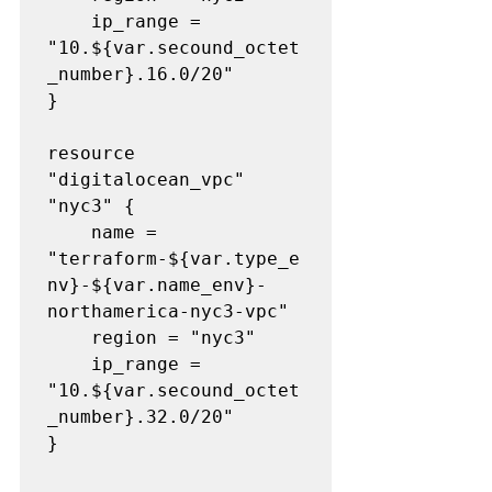
    ip_range = 
"10.${var.secound_octet
_number}.16.0/20"

}

resource 
"digitalocean_vpc" 
"nyc3" {

    name = 
"terraform-${var.type_e
nv}-${var.name_env}-
northamerica-nyc3-vpc"

    region = "nyc3"

    ip_range = 
"10.${var.secound_octet
_number}.32.0/20"

}
