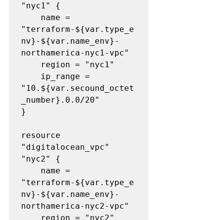
"nyc1" {

    name = 
"terraform-${var.type_e
nv}-${var.name_env}-
northamerica-nyc1-vpc"

    region = "nyc1"

    ip_range = 
"10.${var.secound_octet
_number}.0.0/20"

}

resource 
"digitalocean_vpc" 
"nyc2" {

    name = 
"terraform-${var.type_e
nv}-${var.name_env}-
northamerica-nyc2-vpc"

    region = "nyc2"
