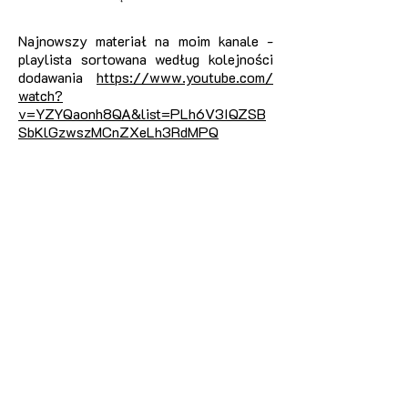
Najnowszy materiał na moim kanale -
playlista sortowana według kolejności
dodawania
https://www.youtube.com/
watch?
v=YZYQaonh8QA&list=PLh6V3IQZSB
SbKlGzwszMCnZXeLh3RdMPQ
Napędza moją infrastrukturę: