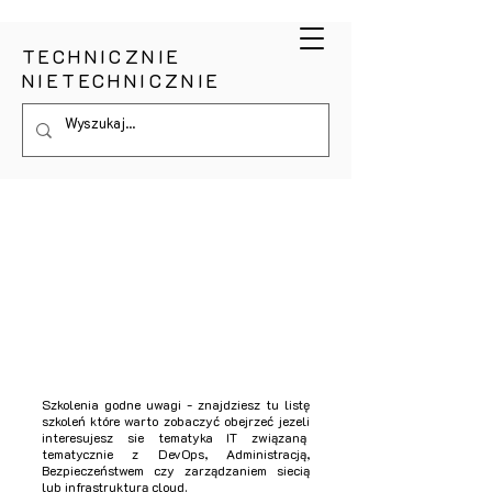
TECHNICZNIE
NIETECHNICZNIE
Szkolenia godne uwagi - znajdziesz tu listę
szkoleń które warto zobaczyć obejrzeć jezeli
interesujesz sie tematyka IT związaną
tematycznie z DevOps, Administracją,
Bezpieczeństwem czy
zarządzaniem
siecią
lub infrastrukturą cloud
.